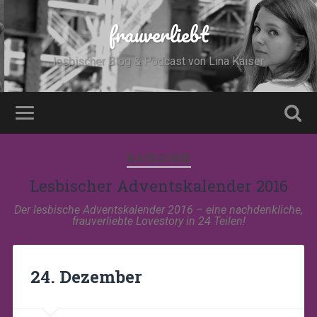
frauverliebt
lesbischer Blog & Podcast von Lina Kaiser
KATEGORIE
Lesbischer Adventskalender 2016
Der lesbische Adventskalender 2016 – eine nachdenkliche,
frauverliebte Lovestory in 24 Teilen!
24. Dezember