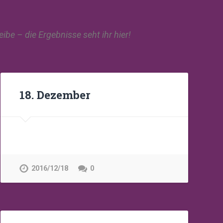
ibe – die Ergebnisse seht ihr hier!
18. Dezember
2016/12/18
0