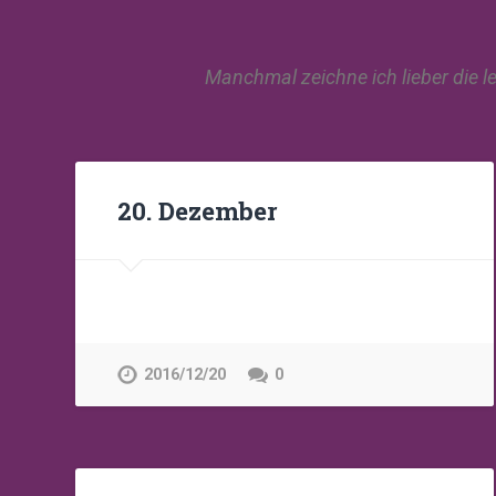
Manchmal zeichne ich lieber die le
20. Dezember
2016/12/20
0