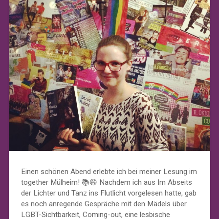
Einen schönen Abend erlebte ich bei meiner Lesung im
together Mülheim! 📚😄 Nachdem ich aus Im Abseits
der Lichter und Tanz ins Flutlicht vorgelesen hatte, gab
es noch anregende Gespräche mit den Mädels über
LGBT-Sichtbarkeit, Coming-out, eine lesbische