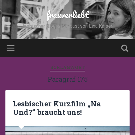
frauverliebt
lesbischer Blog & Podcast von Lina Kaiser
SCHLAGWORT
Paragraf 175
Lesbischer Kurzfilm „Na
Und?“ braucht uns!