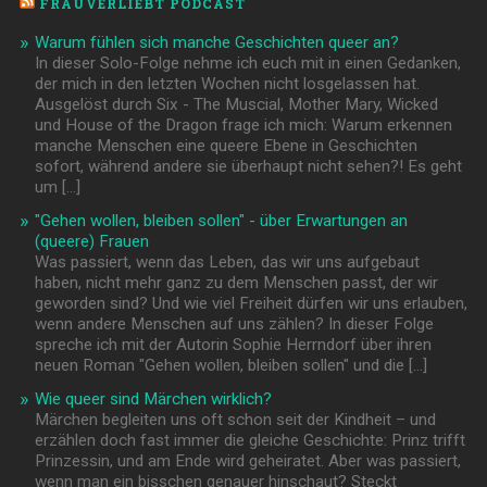
FRAUVERLIEBT PODCAST
Warum fühlen sich manche Geschichten queer an?
In dieser Solo-Folge nehme ich euch mit in einen Gedanken,
der mich in den letzten Wochen nicht losgelassen hat.
Ausgelöst durch Six - The Muscial, Mother Mary, Wicked
und House of the Dragon frage ich mich: Warum erkennen
manche Menschen eine queere Ebene in Geschichten
sofort, während andere sie überhaupt nicht sehen?! Es geht
um […]
"Gehen wollen, bleiben sollen" - über Erwartungen an
(queere) Frauen
Was passiert, wenn das Leben, das wir uns aufgebaut
haben, nicht mehr ganz zu dem Menschen passt, der wir
geworden sind? Und wie viel Freiheit dürfen wir uns erlauben,
wenn andere Menschen auf uns zählen? In dieser Folge
spreche ich mit der Autorin Sophie Herrndorf über ihren
neuen Roman "Gehen wollen, bleiben sollen" und die […]
Wie queer sind Märchen wirklich?
Märchen begleiten uns oft schon seit der Kindheit – und
erzählen doch fast immer die gleiche Geschichte: Prinz trifft
Prinzessin, und am Ende wird geheiratet. Aber was passiert,
wenn man ein bisschen genauer hinschaut? Steckt