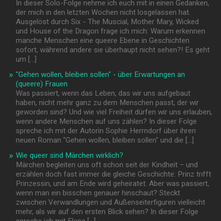
In dieser Solo-Folge nehme ich euch mit in einen Gedanken,
der mich in den letzten Wochen nicht losgelassen hat.
Ausgelöst durch Six - The Muscial, Mother Mary, Wicked
und House of the Dragon frage ich mich: Warum erkennen
manche Menschen eine queere Ebene in Geschichten
sofort, während andere sie überhaupt nicht sehen?! Es geht
um […]
"Gehen wollen, bleiben sollen" - über Erwartungen an
(queere) Frauen
Was passiert, wenn das Leben, das wir uns aufgebaut
haben, nicht mehr ganz zu dem Menschen passt, der wir
geworden sind? Und wie viel Freiheit dürfen wir uns erlauben,
wenn andere Menschen auf uns zählen? In dieser Folge
spreche ich mit der Autorin Sophie Herrndorf über ihren
neuen Roman "Gehen wollen, bleiben sollen" und die […]
Wie queer sind Märchen wirklich?
Märchen begleiten uns oft schon seit der Kindheit – und
erzählen doch fast immer die gleiche Geschichte: Prinz trifft
Prinzessin, und am Ende wird geheiratet. Aber was passiert,
wenn man ein bisschen genauer hinschaut? Steckt
zwischen Verwandlungen und Außenseiterfiguren vielleicht
mehr, als wir auf den ersten Blick sehen? In dieser Folge
spreche ich mit Elena […]