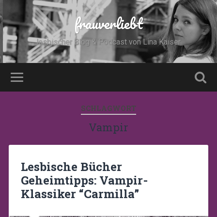
frauverliebt
lesbischer Blog & Podcast von Lina Kaiser
SCHLAGWORT
Vampir
Lesbische Bücher
Geheimtipps: Vampir-
Klassiker “Carmilla”