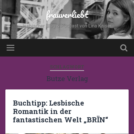
frauverliebt
lesbischer Blog & Podcast von Lina Kaiser
SCHLAGWORT
Butze Verlag
Buchtipp: Lesbische
Romantik in der
fantastischen Welt „BRÏN“