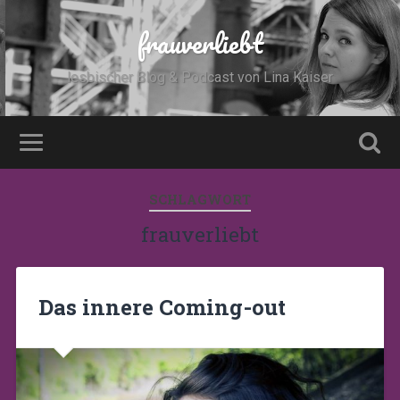
frauverliebt
lesbischer Blog & Podcast von Lina Kaiser
SCHLAGWORT
frauverliebt
Das innere Coming-out