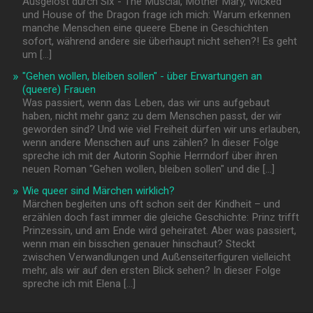
Ausgelöst durch Six - The Muscial, Mother Mary, Wicked
und House of the Dragon frage ich mich: Warum erkennen
manche Menschen eine queere Ebene in Geschichten
sofort, während andere sie überhaupt nicht sehen?! Es geht
um […]
"Gehen wollen, bleiben sollen" - über Erwartungen an
(queere) Frauen
Was passiert, wenn das Leben, das wir uns aufgebaut
haben, nicht mehr ganz zu dem Menschen passt, der wir
geworden sind? Und wie viel Freiheit dürfen wir uns erlauben,
wenn andere Menschen auf uns zählen? In dieser Folge
spreche ich mit der Autorin Sophie Herrndorf über ihren
neuen Roman "Gehen wollen, bleiben sollen" und die […]
Wie queer sind Märchen wirklich?
Märchen begleiten uns oft schon seit der Kindheit – und
erzählen doch fast immer die gleiche Geschichte: Prinz trifft
Prinzessin, und am Ende wird geheiratet. Aber was passiert,
wenn man ein bisschen genauer hinschaut? Steckt
zwischen Verwandlungen und Außenseiterfiguren vielleicht
mehr, als wir auf den ersten Blick sehen? In dieser Folge
spreche ich mit Elena […]