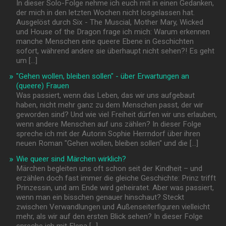
In dieser Solo-Folge nehme ich euch mit in einen Gedanken,
der mich in den letzten Wochen nicht losgelassen hat.
Ausgelöst durch Six - The Muscial, Mother Mary, Wicked
und House of the Dragon frage ich mich: Warum erkennen
manche Menschen eine queere Ebene in Geschichten
sofort, während andere sie überhaupt nicht sehen?! Es geht
um […]
"Gehen wollen, bleiben sollen" - über Erwartungen an
(queere) Frauen
Was passiert, wenn das Leben, das wir uns aufgebaut
haben, nicht mehr ganz zu dem Menschen passt, der wir
geworden sind? Und wie viel Freiheit dürfen wir uns erlauben,
wenn andere Menschen auf uns zählen? In dieser Folge
spreche ich mit der Autorin Sophie Herrndorf über ihren
neuen Roman "Gehen wollen, bleiben sollen" und die […]
Wie queer sind Märchen wirklich?
Märchen begleiten uns oft schon seit der Kindheit – und
erzählen doch fast immer die gleiche Geschichte: Prinz trifft
Prinzessin, und am Ende wird geheiratet. Aber was passiert,
wenn man ein bisschen genauer hinschaut? Steckt
zwischen Verwandlungen und Außenseiterfiguren vielleicht
mehr, als wir auf den ersten Blick sehen? In dieser Folge
spreche ich mit Elena […]