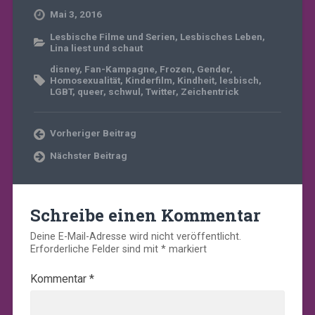
Mai 3, 2016
Lesbische Filme und Serien
,
Lesbisches Leben
,
Lina liest und schaut
disney
,
Fan-Kampagne
,
Frozen
,
Gender
,
Homosexualität
,
Kinderfilm
,
Kindheit
,
lesbisch
,
LGBT
,
queer
,
schwul
,
Twitter
,
Zeichentrick
Vorheriger Beitrag
Nächster Beitrag
Schreibe einen Kommentar
Deine E-Mail-Adresse wird nicht veröffentlicht.
Erforderliche Felder sind mit
*
markiert
Kommentar
*