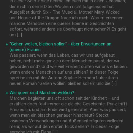
In dieser Solo-Folge nehme ich euch mit in einen Gedanken,
der mich in den letzten Wochen nicht losgelassen hat.
Ausgelöst durch Six - The Muscial, Mother Mary, Wicked
und House of the Dragon frage ich mich: Warum erkennen
manche Menschen eine queere Ebene in Geschichten
sofort, während andere sie überhaupt nicht sehen?! Es geht
um […]
"Gehen wollen, bleiben sollen" - über Erwartungen an
(queere) Frauen
Was passiert, wenn das Leben, das wir uns aufgebaut
haben, nicht mehr ganz zu dem Menschen passt, der wir
geworden sind? Und wie viel Freiheit dürfen wir uns erlauben,
wenn andere Menschen auf uns zählen? In dieser Folge
spreche ich mit der Autorin Sophie Herrndorf über ihren
neuen Roman "Gehen wollen, bleiben sollen" und die […]
Wie queer sind Märchen wirklich?
Märchen begleiten uns oft schon seit der Kindheit – und
erzählen doch fast immer die gleiche Geschichte: Prinz trifft
Prinzessin, und am Ende wird geheiratet. Aber was passiert,
wenn man ein bisschen genauer hinschaut? Steckt
zwischen Verwandlungen und Außenseiterfiguren vielleicht
mehr, als wir auf den ersten Blick sehen? In dieser Folge
spreche ich mit Elena […]