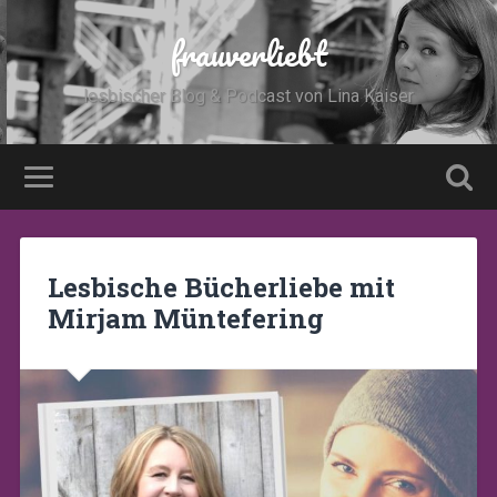
frauverliebt
lesbischer Blog & Podcast von Lina Kaiser
Lesbische Bücherliebe mit
Mirjam Müntefering