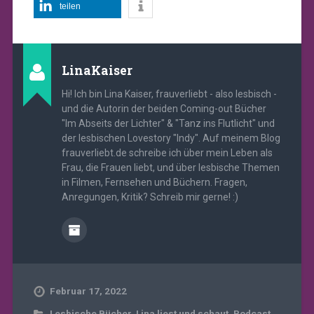
teilen
LinaKaiser
Hi! Ich bin Lina Kaiser, frauverliebt - also lesbisch -
und die Autorin der beiden Coming-out Bücher
"Im Abseits der Lichter" & "Tanz ins Flutlicht" und
der lesbischen Lovestory "Indy". Auf meinem Blog
frauverliebt.de schreibe ich über mein Leben als
Frau, die Frauen liebt, und über lesbische Themen
in Filmen, Fernsehen und Büchern. Fragen,
Anregungen, Kritik? Schreib mir gerne! :)
Februar 17, 2022
Lesbische Bücher
,
Lina liest und schaut
,
Podcast