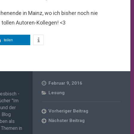
henende in Mainz, wo ich bisher noch nie
 tollen Autoren-Kollegen! <3
teilen
Februar 9, 2016
Lesung
 lesbisch -
ücher "Im
" und der
Vorheriger Beitrag
m Blog
Nächster Beitrag
eben als
e Themen in