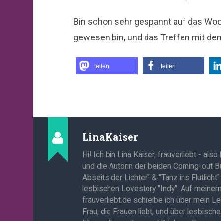
Bin schon sehr gespannt auf das Woc
gewesen bin, und das Treffen mit den
teilen
teilen
LinaKaiser
Hi! Ich bin Lina Kaiser, frauverliebt - also
und die Autorin der beiden Coming-out B
Abseits der Lichter" & "Tanz ins Flutlicht
lesbischen Lovestory "Indy". Auf meine
frauverliebt.de schreibe ich über mein L
Frau, die Frauen liebt, und über lesbisch