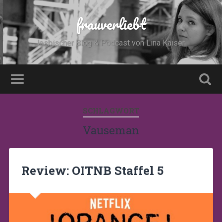
frauverliebt
lesbischer Blog & Podcast von Lina Kaiser
SCHLAGWORT
Vauseman
Review: OITNB Staffel 5