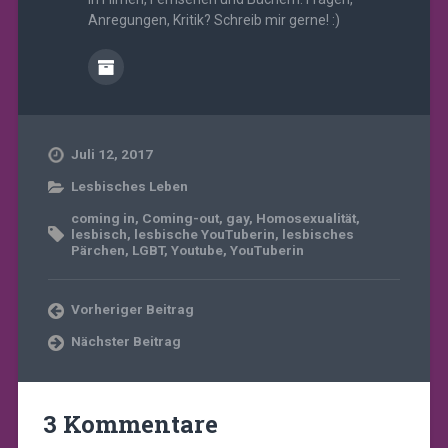
Anregungen, Kritik? Schreib mir gerne! :)
Juli 12, 2017
Lesbisches Leben
coming in
,
Coming-out
,
gay
,
Homosexualität
,
lesbisch
,
lesbische YouTuberin
,
lesbisches
Pärchen
,
LGBT
,
Youtube
,
YouTuberin
Vorheriger Beitrag
Nächster Beitrag
3 Kommentare