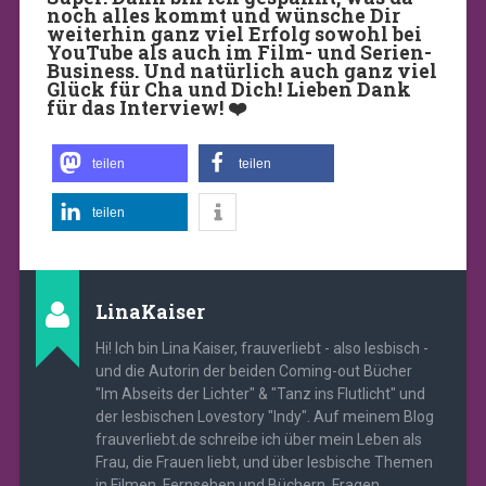
noch alles kommt und wünsche Dir
weiterhin ganz viel Erfolg sowohl bei
YouTube als auch im Film- und Serien-
Business. Und natürlich auch ganz viel
Glück für Cha und Dich! Lieben Dank
für das Interview! ❤️‍
teilen
teilen
teilen
LinaKaiser
Hi! Ich bin Lina Kaiser, frauverliebt - also lesbisch -
und die Autorin der beiden Coming-out Bücher
"Im Abseits der Lichter" & "Tanz ins Flutlicht" und
der lesbischen Lovestory "Indy". Auf meinem Blog
frauverliebt.de schreibe ich über mein Leben als
Frau, die Frauen liebt, und über lesbische Themen
in Filmen, Fernsehen und Büchern. Fragen,