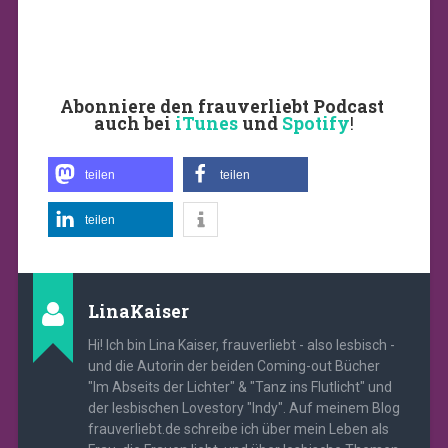
Abonniere den frauverliebt Podcast
auch bei
iTunes
und
Spotify
!
teilen
teilen
teilen
LinaKaiser
Hi! Ich bin Lina Kaiser, frauverliebt - also lesbisch -
und die Autorin der beiden Coming-out Bücher
"Im Abseits der Lichter" & "Tanz ins Flutlicht" und
der lesbischen Lovestory "Indy". Auf meinem Blog
frauverliebt.de schreibe ich über mein Leben als