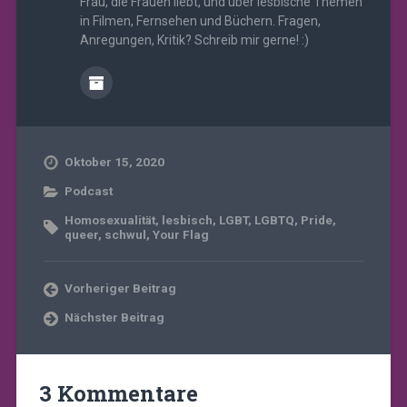
Frau, die Frauen liebt, und über lesbische Themen
in Filmen, Fernsehen und Büchern. Fragen,
Anregungen, Kritik? Schreib mir gerne! :)
Oktober 15, 2020
Podcast
Homosexualität
,
lesbisch
,
LGBT
,
LGBTQ
,
Pride
,
queer
,
schwul
,
Your Flag
Vorheriger Beitrag
Nächster Beitrag
3 Kommentare