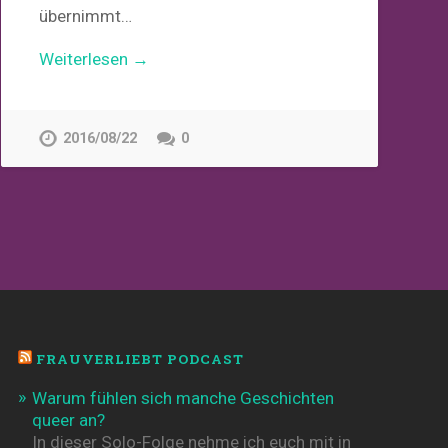
übernimmt…
Weiterlesen →
2016/08/22
0
FRAUVERLIEBT PODCAST
Warum fühlen sich manche Geschichten
queer an?
In dieser Solo-Folge nehme ich euch mit in