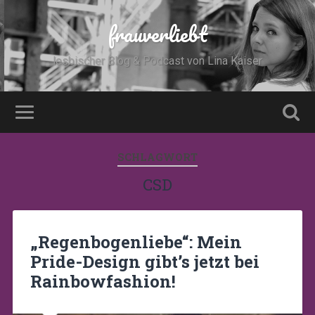
frauverliebt
lesbischer Blog & Podcast von Lina Kaiser
SCHLAGWORT
CSD
„Regenbogenliebe“: Mein
Pride-Design gibt’s jetzt bei
Rainbowfashion!