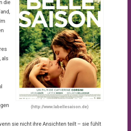
n die
fand,
ilm
en
eres
 als
ol
egen
(http://www.labellesaison.de)
nn sie nicht ihre Ansichten teilt – sie fühlt