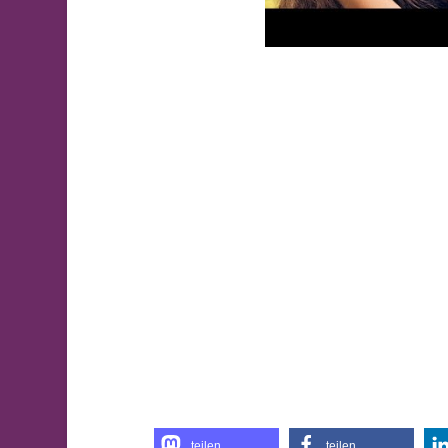
teilen
teilen