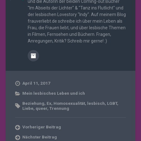
und die Autorin der beiden Coming-out Bücher
"Im Abseits der Lichter" & "Tanz ins Flutlicht" und
der lesbischen Lovestory "Indy". Auf meinem Blog
frauverliebt.de schreibe ich über mein Leben als
Frau, die Frauen liebt, und über lesbische Themen
in Filmen, Fernsehen und Büchern. Fragen,
Anregungen, Kritik? Schreib mir gerne! :)
April 11, 2017
Mein lesbisches Leben und ich
Beziehung
,
Ex
,
Homosexualität
,
lesbisch
,
LGBT
,
Liebe
,
queer
,
Trennung
Vorheriger Beitrag
Nächster Beitrag